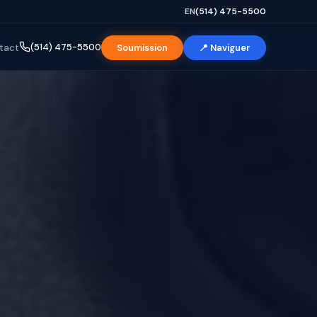
EN
(514) 475-5500
(514) 475-5500
tact
Soumission
📍 Naviguer