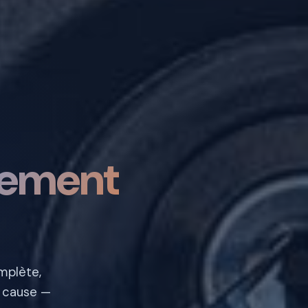
cement
mplète,
e cause —