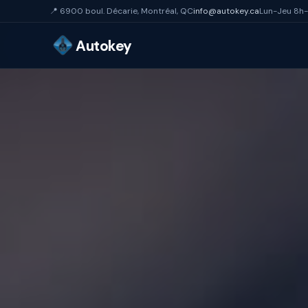
📍 6900 boul. Décarie, Montréal, QC
info@autokey.ca
Lun-Jeu 8h-
Autokey