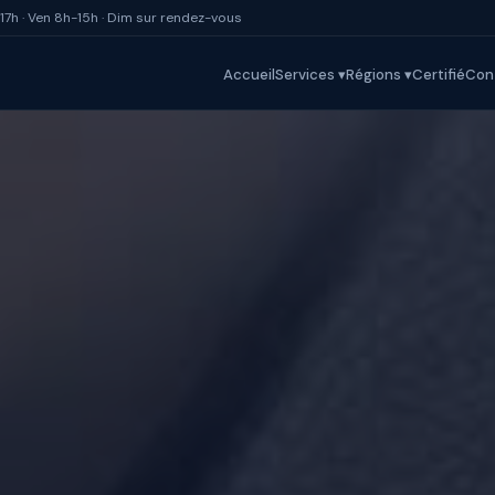
17h · Ven 8h-15h · Dim sur rendez-vous
Accueil
Services ▾
Régions ▾
Certifié
Con