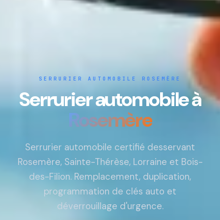
SERRURIER AUTOMOBILE ROSEMÈRE
Serrurier automobile à
Rosemère
Serrurier automobile certifié desservant
Rosemère, Sainte-Thérèse, Lorraine et Bois-
des-Filion. Remplacement, duplication,
programmation de clés auto et
déverrouillage d'urgence.