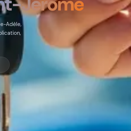
nt-Jérôme
te-Adèle,
lication,