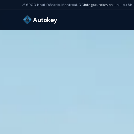
📍 6900 boul. Décarie, Montréal, QC
info@autokey.ca
Lun-Jeu 8h-
Autokey