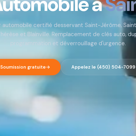
 Automobile à
Sai
r automobile certifié desservant Saint-Jérôme, Sain
hérèse et Blainville. Remplacement de clés auto, dup
programmation et déverrouillage d'urgence.
Soumission gratuite
→
Appelez le (450) 504-7099