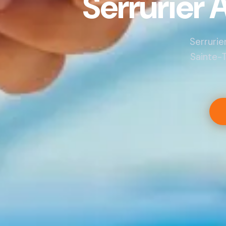
Serrurier
Serrurie
Sainte-T