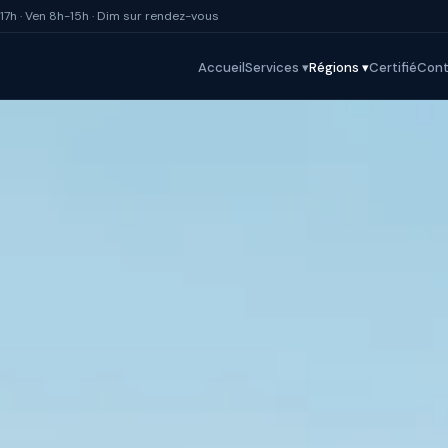
17h · Ven 8h-15h · Dim sur rendez-vous
Accueil
Services ▾
Régions ▾
Certifié
Cont