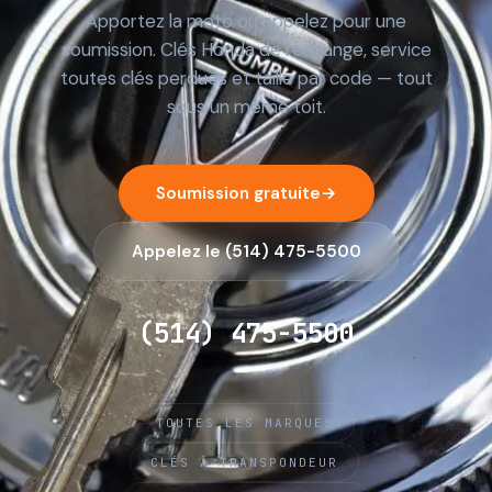
Apportez la moto ou appelez pour une
soumission. Clés Honda de rechange, service
toutes clés perdues et taille par code — tout
sous un même toit.
Soumission gratuite
→
Appelez le (514) 475-5500
(514) 475-5500
·
TOUTES LES MARQUES
·
CLÉS À TRANSPONDEUR