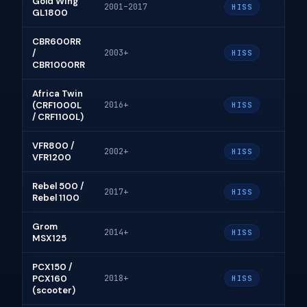
Gold Wing
2001–2017
HISS
GL1800
CBR600RR
/
2003+
HISS
CBR1000RR
Africa Twin
(CRF1000L
2016+
HISS
/ CRF1100L)
VFR800 /
2002+
HISS
VFR1200
Rebel 500 /
2017+
HISS
Rebel 1100
Grom
2014+
HISS
MSX125
PCX150 /
PCX160
2018+
HISS
(scooter)