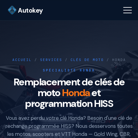
Autokey
ACCUEIL
/
SERVICES
/
CLÉS DE MOTO
/ HONDA
SPÉCIALISTE HONDA
Remplacement de clés de
moto
Honda
et
programmation HISS
Vous avez perdu votre clé Honda? Besoin d'une clé de
rechange programmée HISS? Nous desservons toutes
les motos, scooters et VTT Honda — Gold Wing, CBR,