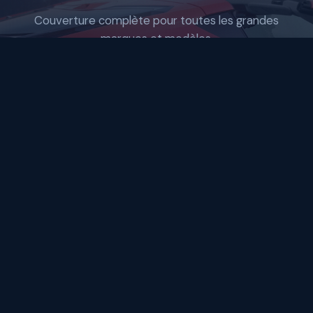
Couverture complète pour toutes les grandes
marques et modèles.
On dessert toutes les grandes marques de
véhicules :
Honda, Toyota, Nissan, Hyundai, Kia,
BMW, Mercedes-Benz, Audi, Volkswagen, Ford,
Chevrolet, Dodge, Chrysler, Jeep, Mazda,
Subaru, Lexus, Infiniti, Acura, Mitsubishi et plus.
Avec plus de 30 marques couvertes, on peut
s'occuper d'environ 95% des véhicules sur la route
aujourd'hui. Des voitures économiques aux berlines de
luxe, VUS aux motos — on a les outils, les
connaissances et la certification pour vous servir.