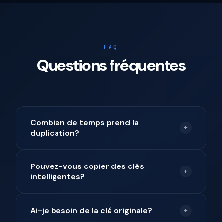
FAQ
Questions fréquentes
Combien de temps prend la
+
duplication?
La plupart des duplications de clés prennent 1-
Pouvez-vous copier des clés
2 heures selon le type. Les clés de base sont
+
intelligentes?
les plus rapides, les clés intelligentes et
transpondeurs prennent un peu plus de temps
Oui, on duplique et programme tous types de
en raison des exigences de programmation.
Ai-je besoin de la clé originale?
clés intelligentes et télécommandes de
+