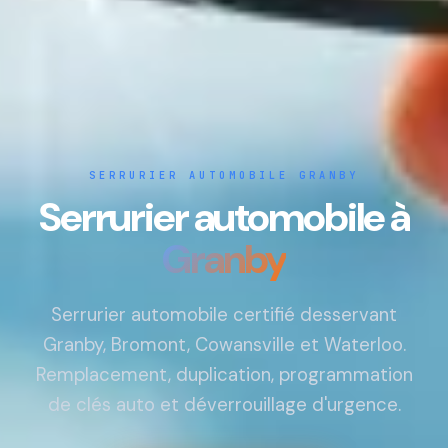
SERRURIER AUTOMOBILE GRANBY
Serrurier automobile à
Granby
Serrurier automobile certifié desservant
Granby, Bromont, Cowansville et Waterloo.
Remplacement, duplication, programmation
de clés auto et déverrouillage d'urgence.