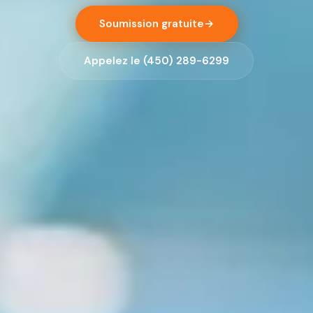
Soumission gratuite
→
Appelez le (450) 289-6299